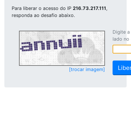
Para liberar o acesso
do IP
216.73.217.111
,
responda ao desafio abaixo.
Digite 
lado no
[trocar imagem]