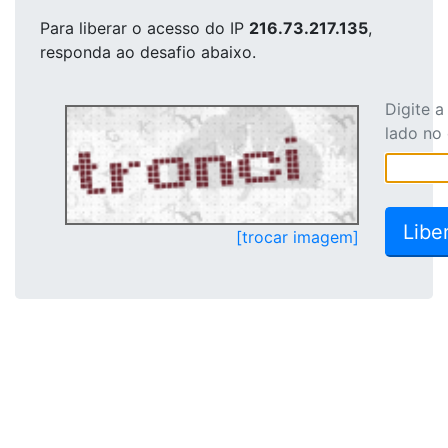
Para liberar o acesso
do IP
216.73.217.135
,
responda ao desafio abaixo.
Digite 
lado no
[trocar imagem]