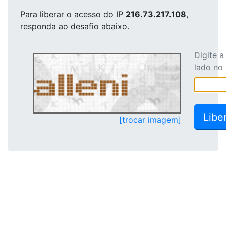
Para liberar o acesso
do IP
216.73.217.108
,
responda ao desafio abaixo.
Digite 
lado no
[trocar imagem]