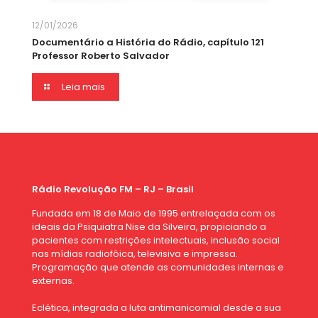
12/01/2026
Documentário a História do Rádio, capítulo 121
Professor Roberto Salvador
Leia mais
Rádio Revolução FM – RJ – Brasil
Fundada em 18 de Maio de 1995 entrelaçada com os
ideais da Psiquiatra Nise da Silveira, propiciando a
pacientes com restrições intelectuais, inclusão social
nas mídias radiofôica, televisiva e impressa.
Programação que atende as comunidades internas e
externas.
Eclética, integrada a luta antimanicomial desde a sua