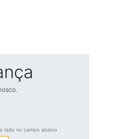
ança
nosco.
ao lado no campo abaixo