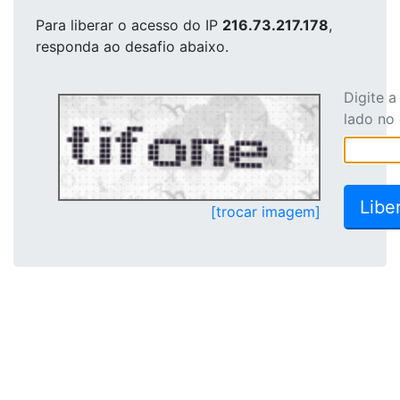
Para liberar o acesso
do IP
216.73.217.178
,
responda ao desafio abaixo.
Digite 
lado no
[trocar imagem]