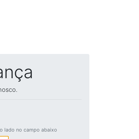
ança
nosco.
ao lado no campo abaixo