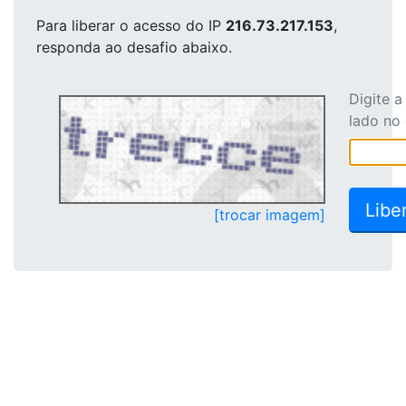
Para liberar o acesso
do IP
216.73.217.153
,
responda ao desafio abaixo.
Digite 
lado no
[trocar imagem]