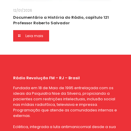
12/01/2026
Documentário a História do Rádio, capítulo 121
Professor Roberto Salvador
Leia mais
Rádio Revolução FM – RJ – Brasil
Fundada em 18 de Maio de 1995 entrelaçada com os
ideais da Psiquiatra Nise da Silveira, propiciando a
pacientes com restrições intelectuais, inclusão social
nas mídias radiofôica, televisiva e impressa.
Programação que atende as comunidades internas e
externas.
Eclética, integrada a luta antimanicomial desde a sua