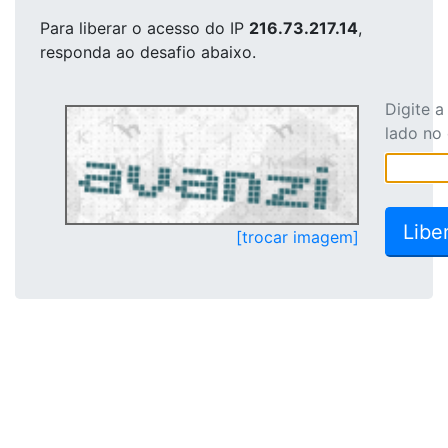
Para liberar o acesso
do IP
216.73.217.14
,
responda ao desafio abaixo.
Digite 
lado no
[trocar imagem]