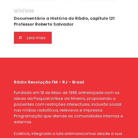
12/01/2026
Documentário a História do Rádio, capítulo 121
Professor Roberto Salvador
Leia mais
Rádio Revolução FM – RJ – Brasil
Fundada em 18 de Maio de 1995 entrelaçada com os
ideais da Psiquiatra Nise da Silveira, propiciando a
pacientes com restrições intelectuais, inclusão social
nas mídias radiofôica, televisiva e impressa.
Programação que atende as comunidades internas e
externas.
Eclética, integrada a luta antimanicomial desde a sua