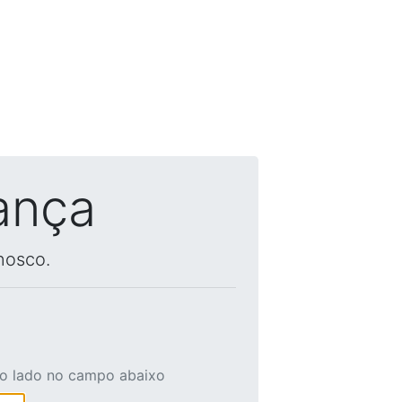
ança
nosco.
ao lado no campo abaixo