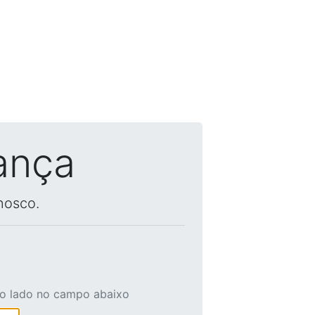
ança
nosco.
ao lado no campo abaixo