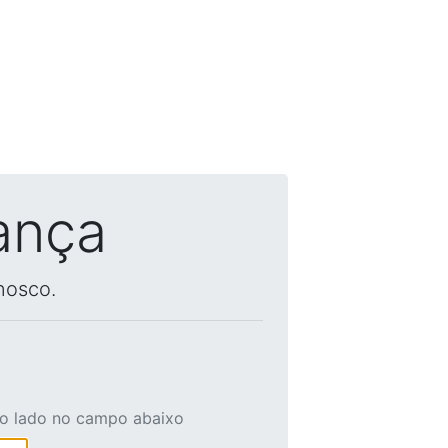
ança
nosco.
ao lado no campo abaixo