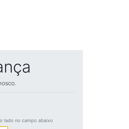
ança
nosco.
ao lado no campo abaixo