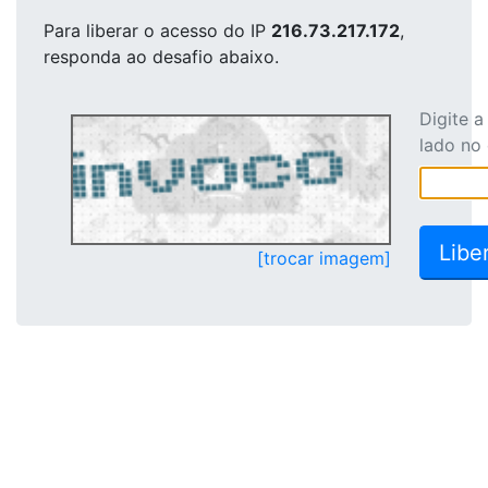
Para liberar o acesso
do IP
216.73.217.172
,
responda ao desafio abaixo.
Digite 
lado no
[trocar imagem]