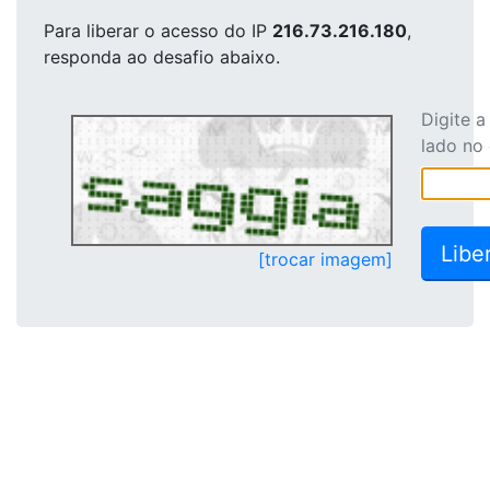
Para liberar o acesso
do IP
216.73.216.180
,
responda ao desafio abaixo.
Digite 
lado no
[trocar imagem]