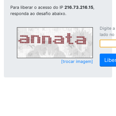
Para liberar o acesso
do IP
216.73.216.15
,
responda ao desafio abaixo.
Digite 
lado no
[trocar imagem]