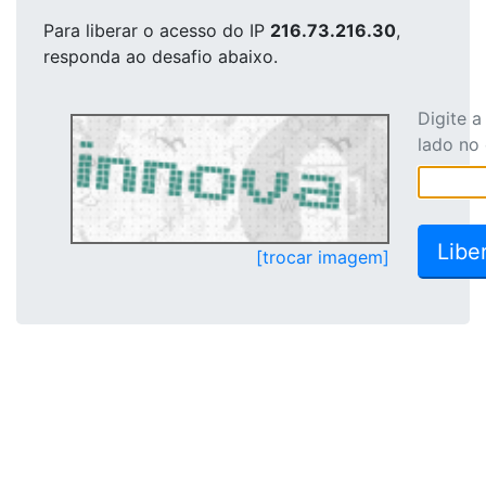
Para liberar o acesso
do IP
216.73.216.30
,
responda ao desafio abaixo.
Digite 
lado no
[trocar imagem]